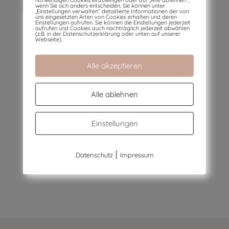
notwendigen Cookies einzuwilligen oder auf „Alle ablehnen“,
wenn Sie sich anders entscheiden. Sie können unter
„Einstellungen verwalten“ detaillierte Informationen der von
uns eingesetzten Arten von Cookies erhalten und deren
Einstellungen aufrufen. Sie können die Einstellungen jederzeit
aufrufen und Cookies auch nachträglich jederzeit abwählen
(z.B. in der Datenschutzerklärung oder unten auf unserer
Es gibt keinen Eintrag…
Webseite).
Alle akzeptieren
Alle ablehnen
Einstellungen
|
Datenschutz
Impressum