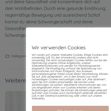
und deine Gesundheit und konzentriere dich auf
dein Wohlbefinden. Durch eine gesunde Ernährung,
regelmäßige Bewegung und ausreichend Schlaf
kannst du deine Schwangerschaft und deine
Gesundheit optimal unterstützen und auch die
Schwangerschaftsübelkeit reduzieren.
Wir verwenden Cookies
Wir nutzen auf unserer Webseite Cookies. Einige Cookies sind
Kategorien:
Allgemein
notwendig (z.B. für den Warenkorb) andere sind nicht
notwendig. Die nicht-notwendigen Cookies helfen uns bei der
Optimierung unseres Online-Angebotes, unserer
Webseitenfunktionen und werden für Marketingzwecke
eingesetzt. Die Einwilligung umfasst die Speicherung von
Informationen auf Ihrem Endgerät, das Auslesen
personenbezogener Daten sowie deren Verarbeitung. Klicken
Sie auf „Alle akzeptieren“, um in den Einsatz von nicht
Weitere Beiträge
notwendigen Cookies einzuwilligen oder auf „Alle ablehnen“,
wenn Sie sich anders entscheiden. Sie können unter
„Einstellungen verwalten“ detaillierte Informationen der von
uns eingesetzten Arten von Cookies erhalten und deren
Einstellungen aufrufen. Sie können die Einstellungen jederzeit
aufrufen und Cookies auch nachträglich jederzeit abwählen
(z.B. in der Datenschutzerklärung oder unten auf unserer
Webseite).