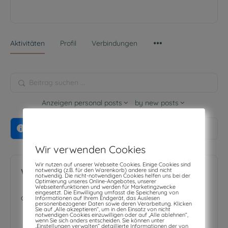
Aktivitäten
Profil
Verbindungen
Beitrag
suchen
Anzeigen
personal posts
by
new posts
...
Es wurde leider keine Aktivität gefunden.
Wir verwenden Cookies
Wir nutzen auf unserer Webseite Cookies. Einige Cookies sind
notwendig (z.B. für den Warenkorb) andere sind nicht
Wer ist online
notwendig. Die nicht-notwendigen Cookies helfen uns bei der
Optimierung unseres Online-Angebotes, unserer
Webseitenfunktionen und werden für Marketingzwecke
eingesetzt. Die Einwilligung umfasst die Speicherung von
Informationen auf Ihrem Endgerät, das Auslesen
ONLINE
0
personenbezogener Daten sowie deren Verarbeitung. Klicken
Sie auf „Alle akzeptieren“, um in den Einsatz von nicht
notwendigen Cookies einzuwilligen oder auf „Alle ablehnen“,
wenn Sie sich anders entscheiden. Sie können unter
Aktuell sind keine Nutzer online.
„Einstellungen verwalten“ detaillierte Informationen der von