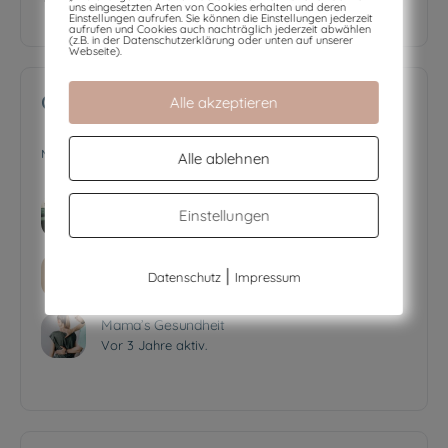
uns eingesetzten Arten von Cookies erhalten und deren
Einstellungen aufrufen. Sie können die Einstellungen jederzeit
aufrufen und Cookies auch nachträglich jederzeit abwählen
(z.B. in der Datenschutzerklärung oder unten auf unserer
Webseite).
Gruppen
Alle akzeptieren
AKTIV
NEU
POPULÄR
Alle ablehnen
Training und Bewegung
Einstellungen
Vor 2 Jahre aktiv.
Ernährung in der Schwangerschaft
|
Datenschutz
Impressum
Vor 3 Jahre aktiv.
Mama’s Gesundheit
Vor 3 Jahre aktiv.