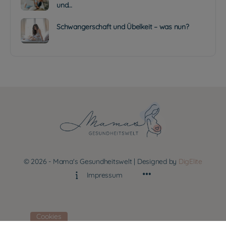
und…
Schwangerschaft und Übelkeit – was nun?
© 2026 - Mama's Gesundheitswelt | Designed by
DigElite
Impressum
Cookies