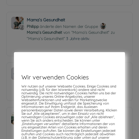
Mama’s Gesundheit
Philipp
änderte den Namen der Gruppe
Mama’s Gesundheit
von “Mama’s Gesundheit” zu
“Mama’s Gesundheit”
3 Jahre aktiv.
Mama’s Gesundheit
Wir verwenden Cookies
Philipp
erstellt die Gruppe
Mama’s
Gesundheit
3 Jahre aktiv.
Wir nutzen auf unserer Webseite Cookies. Einige Cookies sind
notwendig (z.B. für den Warenkorb) andere sind nicht
notwendig. Die nicht-notwendigen Cookies helfen uns bei der
Optimierung unseres Online-Angebotes, unserer
Webseitenfunktionen und werden für Marketingzwecke
eingesetzt. Die Einwilligung umfasst die Speicherung von
Informationen auf Ihrem Endgerät, das Auslesen
personenbezogener Daten sowie deren Verarbeitung. Klicken
Sie auf „Alle akzeptieren“, um in den Einsatz von nicht
Training und Bewegung
notwendigen Cookies einzuwilligen oder auf „Alle ablehnen“,
wenn Sie sich anders entscheiden. Sie können unter
Philipp
erstellt die Gruppe
Training und
„Einstellungen verwalten“ detaillierte Informationen der von
uns eingesetzten Arten von Cookies erhalten und deren
Bewegung
3 Jahre aktiv.
Einstellungen aufrufen. Sie können die Einstellungen jederzeit
aufrufen und Cookies auch nachträglich jederzeit abwählen
(z.B. in der Datenschutzerklärung oder unten auf unserer